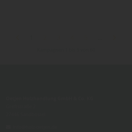
1
2
3
4
5
...
Kampagnen 1 bis 9 von 60
Oetjen Holzhandlung GmbH & Co. KG
Greftstraße 2
27446
Sandbostel
info@holz-oetjen.de