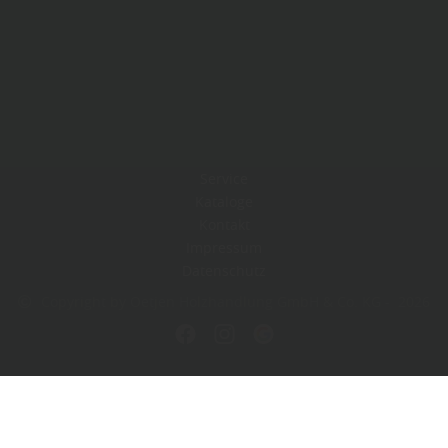
Service
Kataloge
Kontakt
Impressum
Datenschutz
Copyright by Oetjen Holzhandlung GmbH & Co. KG - 2026
In Kooperation mit dem