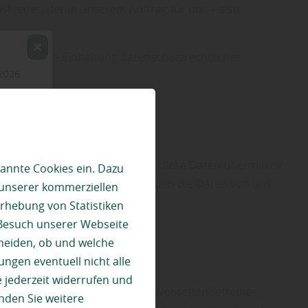
st jeder, der in unserem Auftrag für uns – also
sen auf die Einhaltung datenschutzrechtlicher
e Zwecke zu erfüllen, zu denen diese Daten übermittelt
annte Cookies ein. Dazu
lichen Speicherungsfristen werden die Daten von uns
 unserer kommerziellen
rhebung von Statistiken
 Besuch unserer Webseite
heiden, ob und welche
ungen eventuell nicht alle
 jederzeit widerrufen und
r Anfragen, die Sie an uns als Webseitenbetreiber
nden Sie weitere