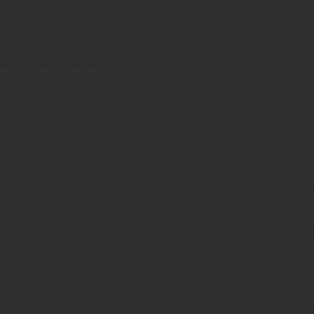
URL)
Ihres Rechners sowie der Name Ihres Access-Providers
ecken verarbeitet:
ufbaus der Webseite
er Webseite
wie bspw. die IP-Adresse, werden spätestens nach 7 Tagen g
 so dass eine Zuordnung zu Ihnen nicht mehr möglich ist.
 Abs. 1 S. 1 lit. f DSGVO. Unser berechtigtes Interesse fol
Zweck, Rückschlüsse auf Ihre Person zu ziehen.
rden gemäß Art. 6 Abs. 1 S. 1 lit. b DSGVO nur die zur Ve