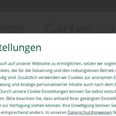
eiter gemäß Art. 28 DSGVO tätig sind. Auftragsverarbeiter i
s zu uns – personenbezogene Daten verarbeitet.
 jedem unserer Auftragsverarbeiter einen Vertrag, um die
fassenden Schutz zu gewähren.
Löschung
tellungen
s übermitteln, nur so lange, wie sie benötigt werden, um di
uch auf unserer Webseite zu ermöglichen, setzen wir sogen
rieben ist. Mit Zweckerfüllung und/oder Ablauf der gesetz
ies, die für die Steuerung und den reibungslosen Betrieb
g sind. Zusätzlich verwenden wir Cookies zur anonymen E
pielung und Anzeige personalisierter Inhalte auch nach dem
Durch unsere Cookie-Einstellungen können Sie selbst entsc
n. Bitte beachten Sie, dass anhand Ihrer getätigten Einstell
 zur Verfügung stehen können. Ihre Einwilligung können Sie
m Schutz der Übertragung vertraulicher Inhalte, wie z.B. de
n entsprechend ändern. In unseren
Datenschutzhinweisen
fi