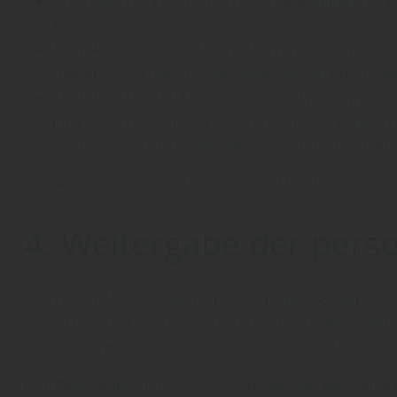
Art. 6 Abs. 1 S. 1 lit. d DSGVO: Die Verarbeitung i
schützen
Art. 6 Abs. 1 S. 1 lit. e DSGVO: die Verarbeitung is
Gewalt erfolgt, die dem Verantwortlichen übertrag
Art. 6 Abs. 1 S. 1 lit. f DSGVO: die Verarbeitung is
Interessen oder Grundrechte und Grundfreiheiten 
wenn es sich bei der betroffenen Person um ein Ki
Wir weisen Sie aber an den jeweiligen Stellen immer no
4. Weitergabe der per
Auch bei der Weitergabe von personenbezogenen Daten h
jedoch nochmal gesondert über das Thema der Weiterga
Grund sind wir besonders vorsichtig, wenn es darum ge
Eine Weitergabe an Dritte erfolgt daher nur, wenn ein