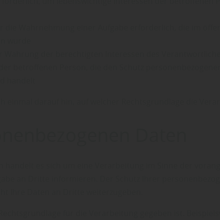
st erforderlich, um lebenswichtige Interessen der betroffene
t für die Wahrnehmung einer Aufgabe erforderlich, die im öffe
en wurde
t zur Wahrung der berechtigten Interessen des Verantwortliche
der betroffenen Person, die den Schutz personenbezogener
nd handelt
ch einmal darauf hin, auf welcher Rechtsgrundlage die Ver
sonenbezogenen Daten
andelt es sich um eine Verarbeitung im Sinne der vorangega
be an Dritte informieren. Der Schutz Ihrer personenbezog
ht Ihre Daten an Dritte weiterzugeben.
e Rechtsgrundlage für die Verarbeitung gegeben ist. Beisp