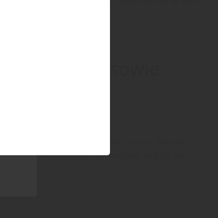
wsers von „http://" auf „https://" wechselt und an dem
esen werden.
genen Daten sowie
sch Informationen an den Server unserer Webseite
 werden dabei ohne Ihr Zutun erfasst und bis zur