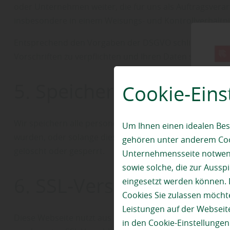
oder Unternehmen weiter, die für uns als Auftragsverarb
insbesondere in einem Weisungs- und Kontrollverhältni
Entsprechend den Vorgaben der DSGVO schließen wir mit
Vorschriften zu verpflichten und Ihren Daten somit um
5. Speicherdauer und 
Cookie-Eins
Wir speichern alle personenbezogenen Daten, die Sie un
Um Ihnen einen idealen Bes
wurden, oder solange dies von Gesetzes wegen vorgesch
gehören unter anderem Cook
gelöscht oder gesperrt.
Unternehmensseite notwendi
sowie solche, die zur Auss
6. SSL-Verschlüsselung
eingesetzt werden können. 
Cookies Sie zulassen möchte
Leistungen auf der Webseite
Diese Webseite nutzt aus Gründen der Sicherheit und zu
in den Cookie-Einstellunge