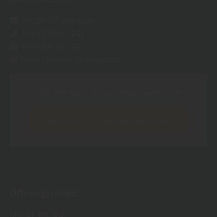
info@holz-oetjen.de
+49 (0) 4764 - 241
+49 (0) 4764 - 220
https://www.holz-oetjen.de
Inhalt blockiert, bitte Cookies akzeptieren!
Cookies externer Medien akzeptieren
Öffnungszeiten:
MO,DI, MI, DO: