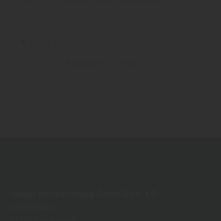
Brügmann Traumgarten
Garten
Terrassendielen
1
2
3
4
5
...
Kataloge 1 bis 9 von 213
Oetjen Holzhandlung GmbH & Co. KG
Greftstraße 2
27446
Sandbostel