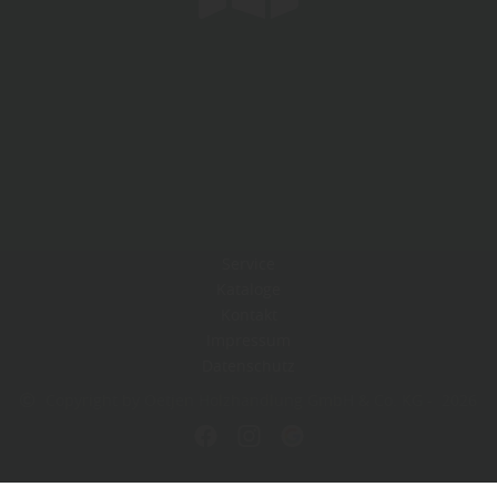
Service
Kataloge
Kontakt
Impressum
Datenschutz
Copyright by Oetjen Holzhandlung GmbH & Co. KG - 2026