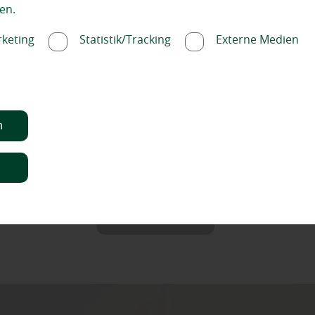
en.
jen's Holzm
keting
Statistik/Tracking
Externe Medien
n
n