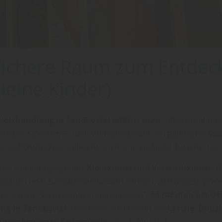
sichere Raum zum Entdec
kleine Kinder)
 Holzhandlung in Sandbostel erfährt man:
„Kleinere Kind
ndigen Spieltürme oder Multispielgeräte. Ein gepflegter
San
 und Entdecken, vielleicht noch eine einfache Rutsche, tun 
en ist ein Highlight für
Kleinkinder
und
Vorschulkinder
, 
 bauen oder Sandkuchen backen können. „Besonders preis
ten, wenn Sie ihn einfach selbst bauen“,
so rät man bei Oe
ung
in Sandbostel
. Passende Materialien wie
Lärche
,
Dougl
kimprägniertes Tannenholz
sind dafür ideal.