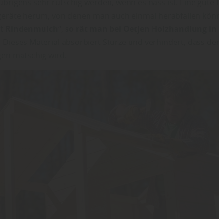
brigens sehr rutschig werden, wenn es nass ist. Eine gute
geräte herum, von denen man auch einmal herabfallen könnt
ht
Rindenmulch
“,
so rät man bei Oetjen Holzhandlung in
. Dieses Material absorbiert Stürze und verhindert, dass der
en matschig wird.