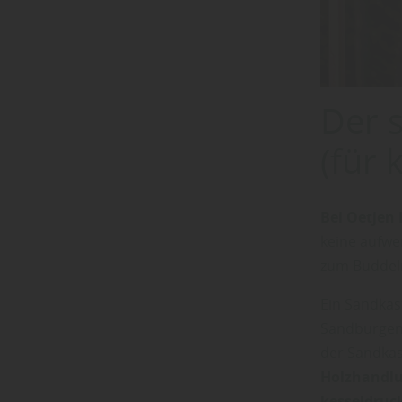
Der 
(für 
Bei Oetjen
keine aufwe
zum Buddeln
Ein Sandkast
Sandburgen
der Sandkas
Holzhandl
kesseldruc