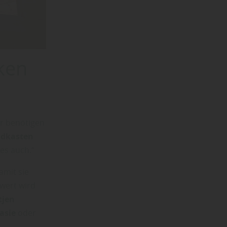
ken
er benötigen
dkasten
es auch.“
damit sie
wert wird
tjen
asie
oder