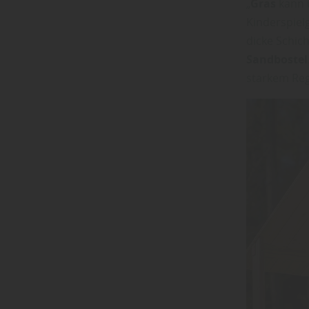
„
Gras
kann ü
Kinderspiel
dicke Schic
Sandbostel
starkem Reg