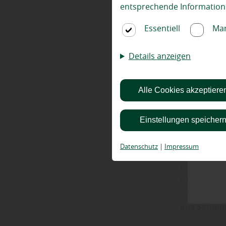
voller Energ
entsprechende Information
Rückzugsort
bauliche Vo
Essentiell
Mar
ein Baumhau
sicheren We
Details anzeigen
Holzhandlu
„Achtung: Ei
Alle Cookies akzeptiere
Ihre Kinder
Rizinuspfl
Einstellungen speicher
Sandbostel
Datenschutz
|
Impressum
„
Achten Sie
können aber
werden lass
Sie eine st
aus Sandbo