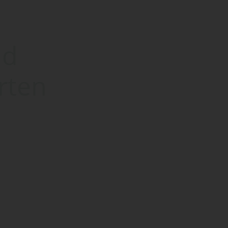
nd
rten