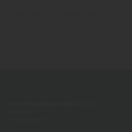
Garten
Mein Garten – den Sommer stilvoll
genießen
mehr zu Garten und Terrasse ...
Oetjen Holzhandlung GmbH & Co. KG
Greftstraße 2
27446
Sandbostel