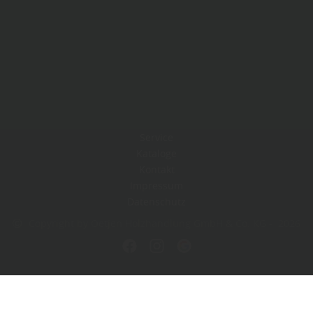
Service
Kataloge
Kontakt
Impressum
Datenschutz
Copyright by Oetjen Holzhandlung GmbH & Co. KG - 2026
In Kooperation mit dem