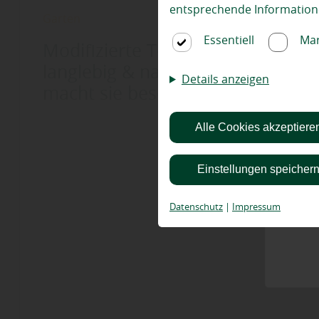
entsprechende Information
Garten
Essentiell
Mar
Modifizierte Terrassenhölzer:
langlebig & natürlich – Was
Details anzeigen
macht sie besonders?
Alle Cookies akzeptiere
Einstellungen speicher
Datenschutz
|
Impressum