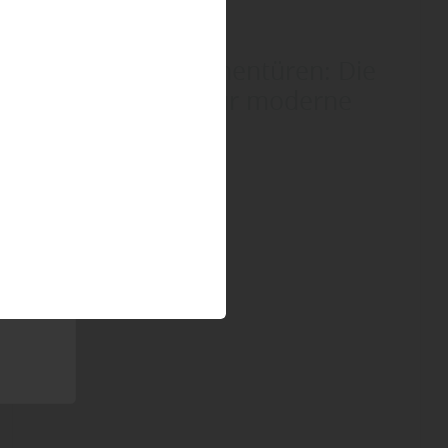
Türen
Rahmenlose Innentüren: Die
neue Eleganz für moderne
Wohnräume