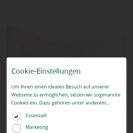
Cookie-Einstellungen
Um Ihnen einen idealen Besuch auf unserer
Webseite zu ermöglichen, setzen wir sogenannte
Cookies ein. Dazu gehören unter anderem
Cookies, die für die Steuerung und den
Essentiell
reibungslosen Betrieb unserer kommerziellen
Innenausbau
|
Wand und Decke
Unternehmensseite notwendig sind. Zusätzlich
Marketing
„Fußboden an der Wand“ – trendige