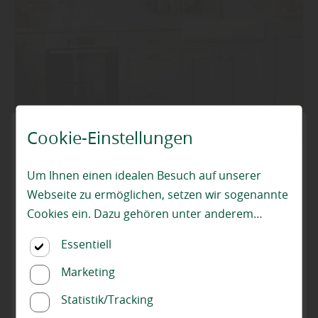
Cookie-Einstellungen
Um Ihnen einen idealen Besuch auf unserer
Webseite zu ermöglichen, setzen wir sogenannte
Cookies ein. Dazu gehören unter anderem
Cookies, die für die Steuerung und den
Boden
Essentiell
reibungslosen Betrieb unserer kommerziellen
Mit einem neuen Fußboden individuelle
Unternehmensseite notwendig sind. Zusätzlich
Marketing
Wohnakzente setzen
verwenden wir Cookies zur anonymen Erhebung
Statistik/Tracking
von Statistiken sowie solche, die zur Ausspielung