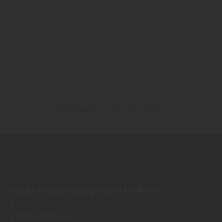
Mehr zu Designvinylböden
1
2
3
4
5
Kampagnen 19 bis 27 von 45
Oetjen Holzhandlung GmbH & Co. KG
Greftstraße 2
27446
Sandbostel