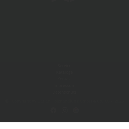
Service
Kataloge
Kontakt
Impressum
Datenschutz
Copyright by Oetjen Holzhandlung GmbH & Co. KG - 2026