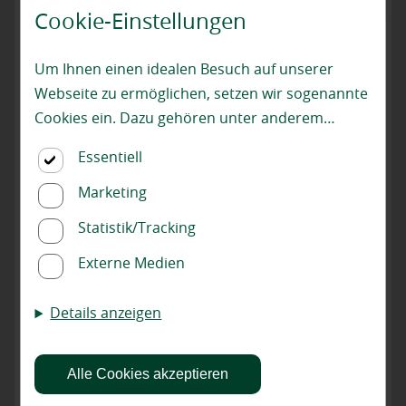
Cookie-Einstellungen
Um Ihnen einen idealen Besuch auf unserer
Webseite zu ermöglichen, setzen wir sogenannte
Cookies ein. Dazu gehören unter anderem
Cookies, die für die Steuerung und den
Finden Sie passende Produkte unserer
Essentiell
reibungslosen Betrieb unserer kommerziellen
Marken!
Unternehmensseite notwendig sind. Zusätzlich
Marketing
verwenden wir Cookies zur anonymen Erhebung
... vor Ort in unserem Fachmarkt. Lassen Sie sich von
Statistik/Tracking
von Statistiken sowie solche, die zur Ausspielung
uns kompetent beraten.
Externe Medien
und Anzeige personalisierter Inhalte auch nach
dem Besuch unserer Webseite eingesetzt
Details anzeigen
werden können. Durch unsere Cookie-
Einstellungen können Sie selbst entscheiden, ob
und welche Cookies Sie zulassen möchten. Bitte
Alle Cookies akzeptieren
beachten Sie, dass anhand Ihrer getätigten