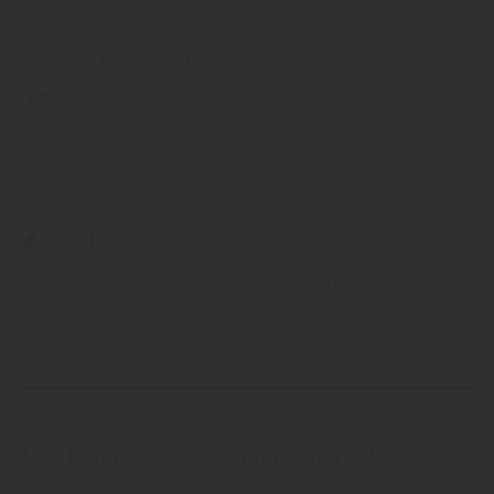
ringo® - RINGOLIT Türen
RINGOLIT Türen
ringo®
Türen
Innen- und Zimmertüren
1
2
3
4
5
...
Kataloge 1 bis 6 von 38
Das könnte Sie auch interessieren!