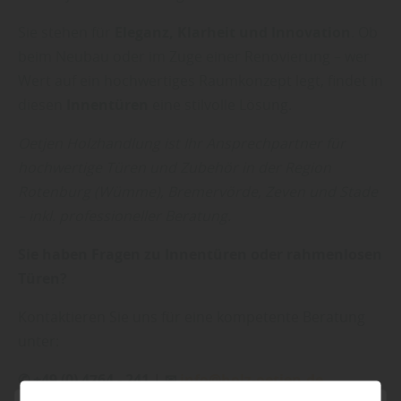
Sie stehen für
Eleganz, Klarheit und Innovation
. Ob
beim Neubau oder im Zuge einer Renovierung – wer
Wert auf ein hochwertiges Raumkonzept legt, findet in
diesen
Innentüren
eine stilvolle Lösung.
Oetjen Holzhandlung ist Ihr Ansprechpartner für
hochwertige Türen und Zubehör in der Region
Rotenburg (Wümme), Bremervörde, Zeven und Stade
– inkl. professioneller Beratung.
Sie haben Fragen zu Innentüren oder rahmenlosen
Türen?
Kontaktieren Sie uns für eine kompetente Beratung
unter:
✆ +49 (0) 4764 - 241 | ✉
info@holz-oetjen.de