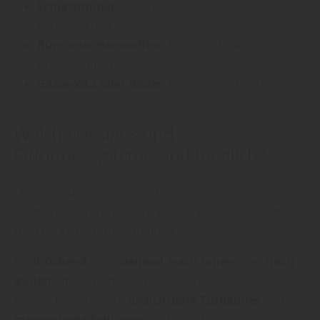
Schlafzimmer:
Für ruhige, reduzierte
Raumwirkung
Büro oder Homeoffice:
Für klare Linien im
Arbeitsumfeld
Gäste-WCs oder Bäder:
Platzsparend und
elegant
Welche Designs und
Öffnungssysteme sind möglich?
„Flächenbündig heißt nicht eintönig – es gibt
rahmenlose Türen in zahlreichen Varianten“
, sagt
man bei Oetjen Holzhandlung .
Ob
drückend
oder
ziehend
,
nach innen
oder
nach
außen
öffnend – moderne Systeme lassen sich
flexibel planen. Auch
unsichtbare Türbänder
und
magnetische Schlösser
sind Standard. Wer es