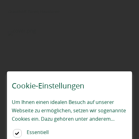
Grauthoff
Türen
Haustüren
Cookie-Einstellungen
Um Ihnen einen idealen Besuch auf unserer
Webseite zu ermöglichen, setzen wir sogenannte
Cookies ein. Dazu gehören unter anderem
Cookies, die für die Steuerung und den
Essentiell
reibungslosen Betrieb unserer kommerziellen
ringo® - Fusion Türen