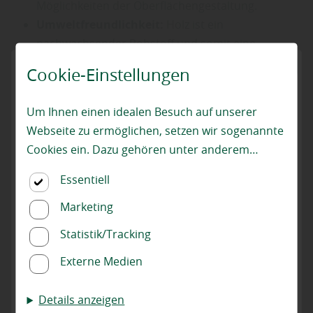
Möglichkeiten der Oberflächengestaltung.
Umweltfreundlichkeit:
Holz ist ein
nachwachsender Rohstoff und somit eine
besonders nachhaltige Wahl für die
Cookie-Einstellungen
Fassadengestaltung.
Um Ihnen einen idealen Besuch auf unserer
Webseite zu ermöglichen, setzen wir sogenannte
Cookies ein. Dazu gehören unter anderem
Cookies, die für die Steuerung und den
Essentiell
reibungslosen Betrieb unserer kommerziellen
Unternehmensseite notwendig sind. Zusätzlich
Marketing
verwenden wir Cookies zur anonymen Erhebung
Statistik/Tracking
von Statistiken sowie solche, die zur Ausspielung
Externe Medien
und Anzeige personalisierter Inhalte auch nach
dem Besuch unserer Webseite eingesetzt
Details anzeigen
werden können. Durch unsere Cookie-