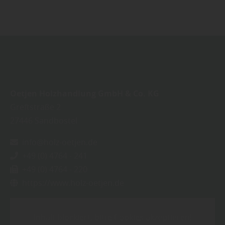
Oetjen Holzhandlung GmbH & Co. KG
Greftstraße 2
27446
Sandbostel
info@holz-oetjen.de
+49 (0) 4764 - 241
+49 (0) 4764 - 220
https://www.holz-oetjen.de
Inhalt blockiert, bitte Cookies akzeptieren!