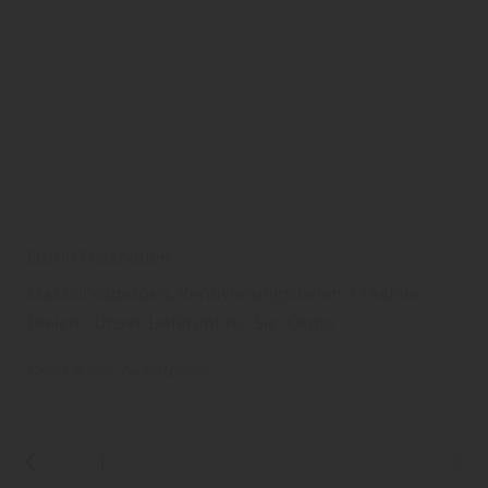
Osmo Fussboden
Massivholzboden, Renovierungsdielen, Creative-
Dielen - Unser Lieferant für Sie: Osmo
Osmo
Boden
Parkettboden
1
2
3
4
5