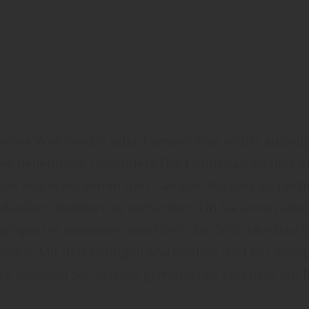
igenes Wohnmobil oder Camper-Van selbst auszuba
r Beliebtheit. Besonders DIY-Enthusiasten und A
sen möchten, sehen den Camper-Ausbau als perfek
viduellem Komfort zu verbinden. Ob Sie einen alt
ansporter umbauen möchten, der Selbstausbau bi
keiten. Mit den richtigen Materialien und ein wen
ck schaffen Sie sich ein gemütliches Zuhause auf 