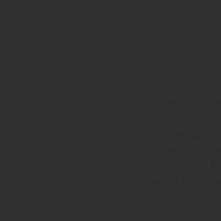
Der Trend, ein e
immer größere
unabhängig rei
Mobilität mit indi
einen neuen Tr
kreative Möglich
Geschi