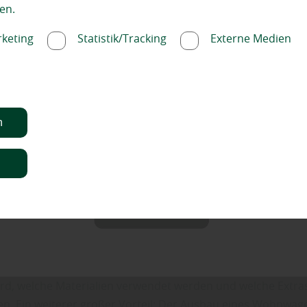
en.
handlung aus Sandbostel gibt einen Überblick: „In diesem B
 wir die wichtigsten Fragen zum Thema ‚Wohnmobil selbst
keting
Statistik/Tracking
Externe Medien
nd zeigen, welche Materialien, insbesondere Holz, Bodenb
ch am besten für den Ausbau eignen. Zudem erhalten Sie wer
 wie Sie mit nachhaltigen Materialien und einer fachkundige
bil
-Projekt erfolgreich umsetzen können.“
n
m ein Wohnmobil selbst
n
auen?
handlung aus Sandbostel: „Ein selbst ausgebautes
Wohnmo
le. Die Freiheit, das Interieur nach den eigenen Vorstellunge
st wohl der größte Pluspunkt. Sie entscheiden selbst, wie d
wird, welche Materialien verwendet werden und welche Extra
en. Ein weiterer großer Vorteil: Der Ausbau eines Wohnwag