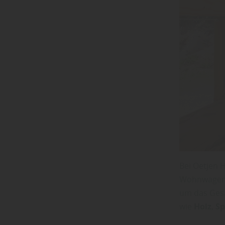
Bei Oetjen 
Wohnwagens s
um das Gesa
wie
Holz
,
Sp