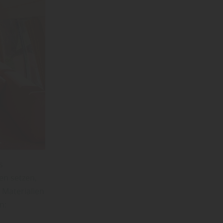
s
en setzen,
 Materialien
n: