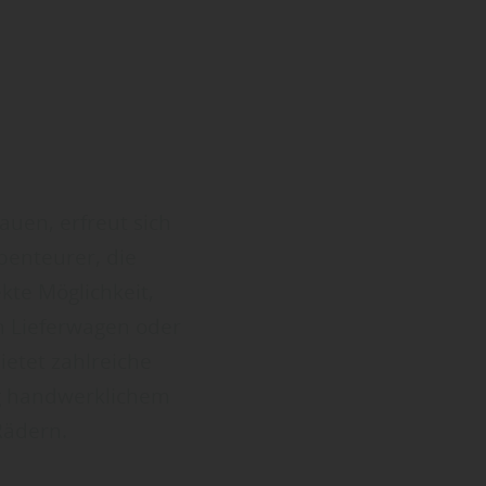
uen, erfreut sich
benteurer, die
te Möglichkeit,
en Lieferwagen oder
etet zahlreiche
ig handwerklichem
Rädern.