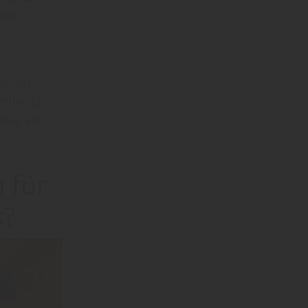
uten
lima bei.
Ambiente
dlung aus
 für
s?