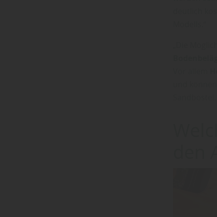
deutlich kos
Modells.“
„Die Möglic
Bodenbelä
Vor allem
H
und können 
Sandbostel.
Welch
den 