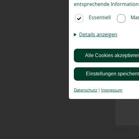
entsprechende Information
Oetjen Holz
beantworten
Essentiell
Mar
ausbauen‘ u
Platten, si
Details anzeigen
und Tricks,
Ihr
Wohnmo
Alle Cookies akzeptiere
Waru
Einstellungen speicher
ausb
Datenschutz
|
Impressum
Oetjen Holz
viele Vortei
gestalten, i
aufgeteilt 
werden soll