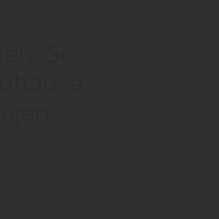
en: So
 Zuhause
ägen