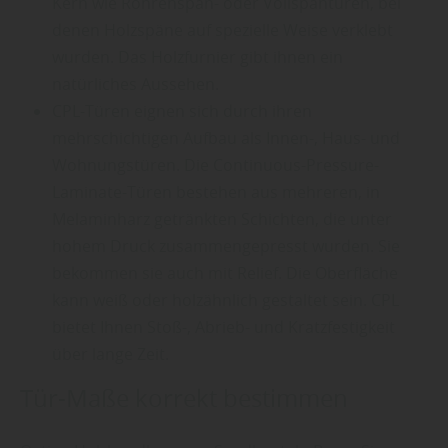
Kern wie Röhrenspan- oder Vollspantüren, bei
denen Holzspäne auf spezielle Weise verklebt
wurden. Das Holzfurnier gibt ihnen ein
natürliches Aussehen.
CPL-Türen eignen sich durch ihren
mehrschichtigen Aufbau als Innen-, Haus- und
Wohnungstüren. Die Continuous-Pressure-
Laminate-Türen bestehen aus mehreren, in
Melaminharz getränkten Schichten, die unter
hohem Druck zusammengepresst wurden. Sie
bekommen sie auch mit Relief. Die Oberfläche
kann weiß oder holzähnlich gestaltet sein. CPL
bietet Ihnen Stoß-, Abrieb- und Kratzfestigkeit
über lange Zeit.
Tür-Maße korrekt bestimmen