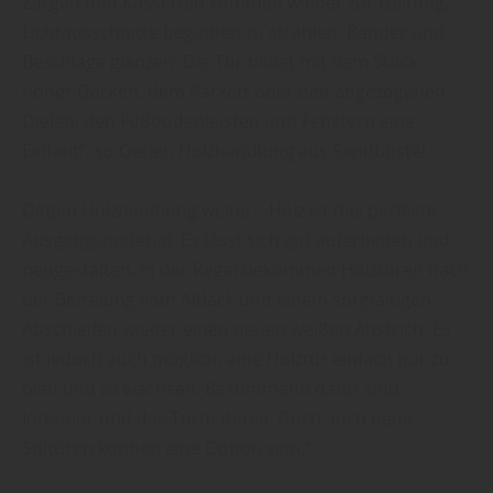
Zargen und Kassetten kommen wieder zur Geltung,
Lichtausschnitte beginnen zu strahlen, Bänder und
Beschläge glänzen. Die Tür bildet mit dem Stuck
hoher Decken, dem Parkett oder den abgezogenen
Dielen, den Fußbodenleisten und Fenstern eine
Einheit“, so Oetjen Holzhandlung aus Sandbostel.
Oetjen Holzhandlung weiter: „Holz ist das perfekte
Ausgangsmaterial. Es lässt sich gut aufarbeiten und
neugestalten. In der Regel bekommen Holztüren nach
der Befreiung vom Altlack und einem sorgfältigen
Abschleifen wieder einen neuen weißen Anstrich. Es
ist jedoch auch möglich, eine Holztür einfach nur zu
ölen und zu wachsen. Bestimmend dafür sind
Interieur und das Türmaterial. Doch auch neue
Stiltüren können eine Option sein.“