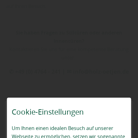
auf Ihren Besuch.
Sie haben Fragen zu Stiltüren oder anderen
Innentüren?
Kontaktieren Sie uns für eine kompetente Beratung
unter:
✆ +49 (0) 4764 - 241 | ✉ info@holz-oetjen.de
Cookie-Einstellungen
Um Ihnen einen idealen Besuch auf unserer
Finden Sie passende Produkte unserer
Webseite zu ermöglichen, setzen wir sogenannte