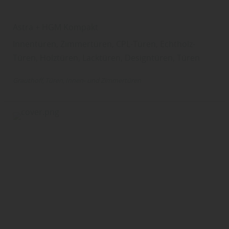
ändern. In unseren
Datenschutzhinweisen
finden
Sie weitere entsprechende Informationen.
Astra + HGM Kompakt
Innentüren, Zimmertüren, CPL-Türen, Echtholz-
Türen, Holztüren, Lacktüren, Designtüren, Türen
Grauthoff
Türen
Innen- und Zimmertüren