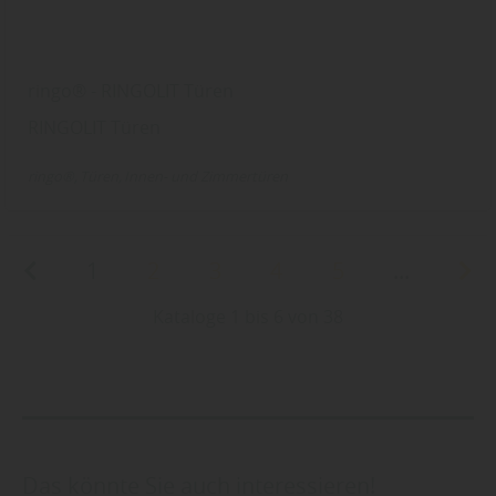
ringo® - RINGOLIT Türen
RINGOLIT Türen
ringo®
Türen
Innen- und Zimmertüren
1
2
3
4
5
...
Kataloge 1 bis 6 von 38
Das könnte Sie auch interessieren!