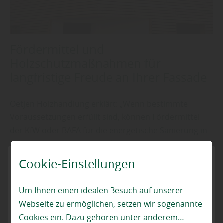
Fördermittel und
Holzschutzmaßnahmen für
langfristige Freude an Ihrer Fassade
Oetjen Holzhandlung erklärt: „Wenn bestimmte
Voraussetzungen erfüllt sind, können Fördermittel
der KfW oder BAFA für die energetische Sanierung in
Anspruch genommen werden. Dazu müssen Ihre
geplanten Sanierungsmaßnahmen den gesetzlichen
Cookie-Einstellungen
Anforderungen entsprechen und die Arbeiten durch
Fachunternehmen des Bauhandwerkes durchgeführt
Um Ihnen einen idealen Besuch auf unserer
werden.“
Webseite zu ermöglichen, setzen wir sogenannte
Cookies ein. Dazu gehören unter anderem
Mit den richtigen Holzschutzmaßnahmen wird eine